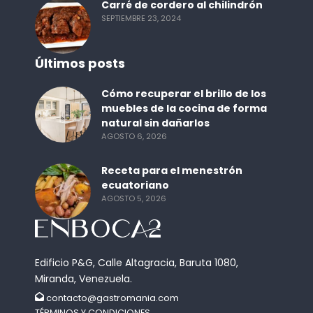
Carré de cordero al chilindrón
SEPTIEMBRE 23, 2024
Últimos posts
Cómo recuperar el brillo de los
muebles de la cocina de forma
natural sin dañarlos
AGOSTO 6, 2026
Receta para el menestrón
ecuatoriano
AGOSTO 5, 2026
Edificio P&G, Calle Altagracia, Baruta 1080,
Miranda, Venezuela.
contacto@gastromania.com
TÉRMINOS Y CONDICIONES