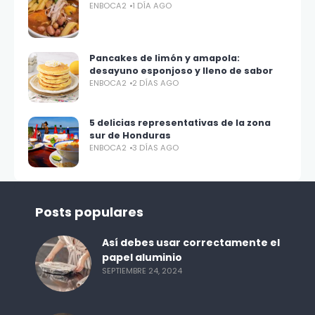
ENBOCA2
1 DÍA AGO
Pancakes de limón y amapola:
desayuno esponjoso y lleno de sabor
ENBOCA2
2 DÍAS AGO
5 delicias representativas de la zona
sur de Honduras
ENBOCA2
3 DÍAS AGO
Posts populares
Así debes usar correctamente el
papel aluminio
SEPTIEMBRE 24, 2024