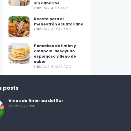
sin dañarlos
ENBOCA2
1 DÍA AGO
Receta para el
menestrón ecuatoriano
ENBOCA2
2 DÍAS AGO
Pancakes de limón y
amapola: desayuno
esponjoso y lleno de
sabor
ENBOCA2
3 DÍAS AGO
s posts
Vinos de América del Sur
AGOSTO 7, 2026