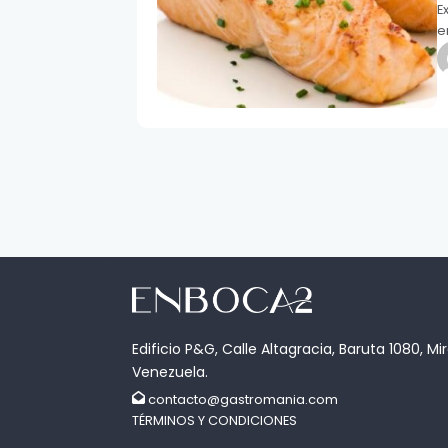
E
e
Edificio P&G, Calle Altagracia, Baruta 1080, Mi
Venezuela.
contacto@gastromania.com
TÉRMINOS Y CONDICIONES