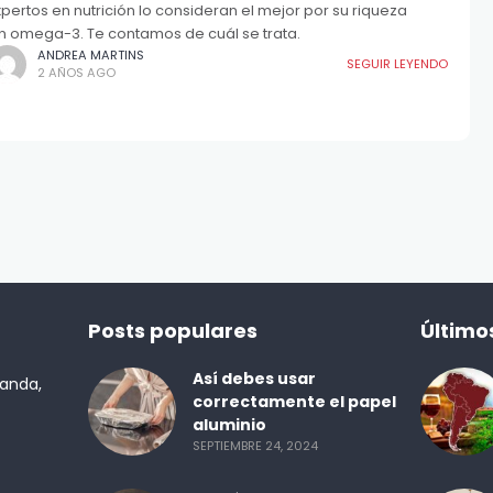
xpertos en nutrición lo consideran el mejor por su riqueza
n omega-3. Te contamos de cuál se trata.
ANDREA MARTINS
SEGUIR LEYENDO
2 AÑOS AGO
Posts populares
Último
Así debes usar
randa,
correctamente el papel
aluminio
SEPTIEMBRE 24, 2024