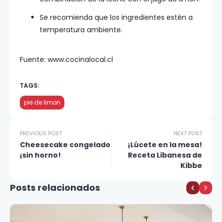
Se recomienda que los ingredientes estén a
temperatura ambiente.
Fuente: www.cocinalocal.cl
TAGS:
pie de limon
PREVIOUS POST
NEXT POST
Cheesecake congelado
¡Lúcete en la mesa!
¡sin horno!
Receta Libanesa de
Kibbe
Posts relacionados