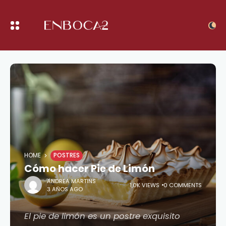
HOME
POSTRES
Cómo hacer Pie de Limón
ANDREA MARTINS
1,0K VIEWS
0 COMMENTS
3 AÑOS AGO
El pie de limón es un postre exquisito