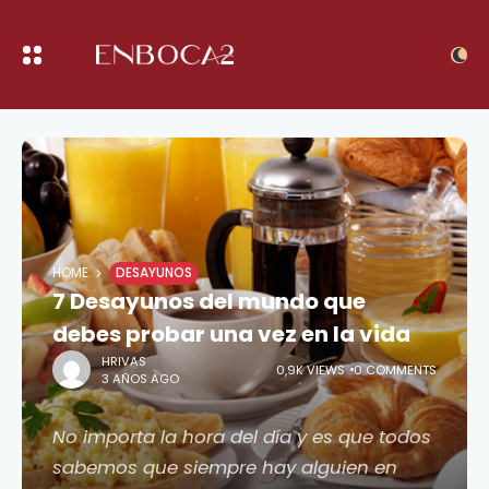
HOME
DESAYUNOS
7 Desayunos del mundo que
debes probar una vez en la vida
HRIVAS
0,9K VIEWS
0 COMMENTS
3 AÑOS AGO
No importa la hora del día y es que todos
sabemos que siempre hay alguien en