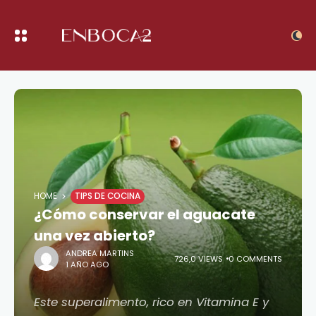
HOME
TIPS DE COCINA
¿Cómo conservar el aguacate
una vez abierto?
ANDREA MARTINS
726,0 VIEWS
0 COMMENTS
1 AÑO AGO
Este superalimento, rico en Vitamina E y