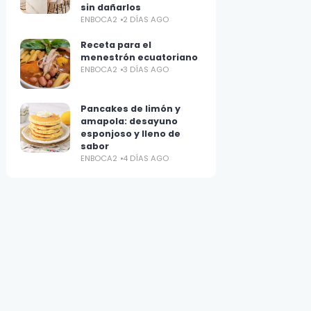
sin dañarlos
ENBOCA2
2 DÍAS AGO
Receta para el
menestrón ecuatoriano
ENBOCA2
3 DÍAS AGO
Pancakes de limón y
amapola: desayuno
esponjoso y lleno de
sabor
ENBOCA2
4 DÍAS AGO