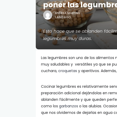
poner las legumbr
ANDREA MARTINS
1 AÑO AGO
Esto hace que se ablanden fácilm
legumbres muy duras.
Las legumbres son uno de los alimentos 
muy saludables y versátiles ya que se p
cuchara,
croquetas
y aperitivos. Además,
Cocinar legumbres es relativamente sencil
preparación adicional dejándolas en remo
ablanden fácilmente y que queden perfe
como los
garbanzos
o las alubias. Ocasi
que nos olvidemos de dejarlas en agua c