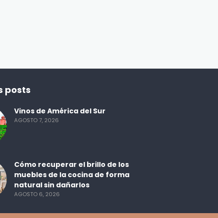
Receta para el menestrón
des
ecuatoriano
ENBOCA2
3 DÍAS AGO
s posts
Vinos de América del Sur
AGOSTO 7, 2026
Cómo recuperar el brillo de los
muebles de la cocina de forma
natural sin dañarlos
AGOSTO 6, 2026