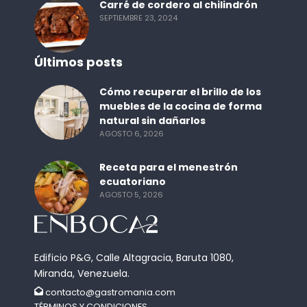
Carré de cordero al chilindrón
SEPTIEMBRE 23, 2024
Últimos posts
Cómo recuperar el brillo de los
muebles de la cocina de forma
natural sin dañarlos
AGOSTO 6, 2026
Receta para el menestrón
ecuatoriano
AGOSTO 5, 2026
Edificio P&G, Calle Altagracia, Baruta 1080,
Miranda, Venezuela.
contacto@gastromania.com
TÉRMINOS Y CONDICIONES