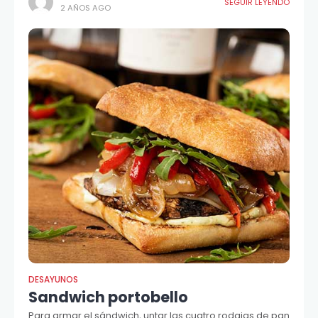
SEGUIR LEYENDO
2 AÑOS AGO
DESAYUNOS
Sandwich portobello
Para armar el sándwich, untar las cuatro rodajas de pan