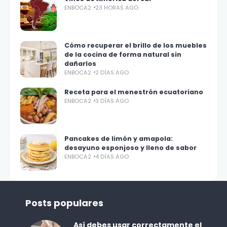
ENBOCA2
23 HORAS AGO
Cómo recuperar el brillo de los muebles
de la cocina de forma natural sin
dañarlos
ENBOCA2
2 DÍAS AGO
Receta para el menestrón ecuatoriano
ENBOCA2
3 DÍAS AGO
Pancakes de limón y amapola:
desayuno esponjoso y lleno de sabor
ENBOCA2
4 DÍAS AGO
Posts populares
Así debes usar correctamente el