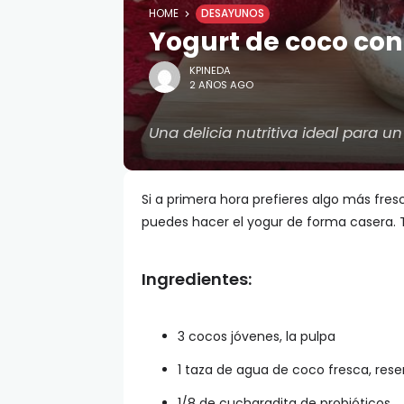
HOME
DESAYUNOS
Yogurt de coco co
KPINEDA
2 AÑOS AGO
Una delicia nutritiva ideal para 
Si a primera hora prefieres algo más fre
puedes hacer el yogur de forma casera. 
Ingredientes:
3 cocos jóvenes, la pulpa
1 taza de agua de coco fresca, rese
1/8 de cucharadita de probióticos