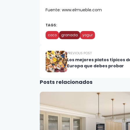
Fuente: www.elmueble.com
TAGS:
coco
granada
yogur
PREVIOUS POST
Los mejores platos típicos d
Europa que debes probar
Posts relacionados