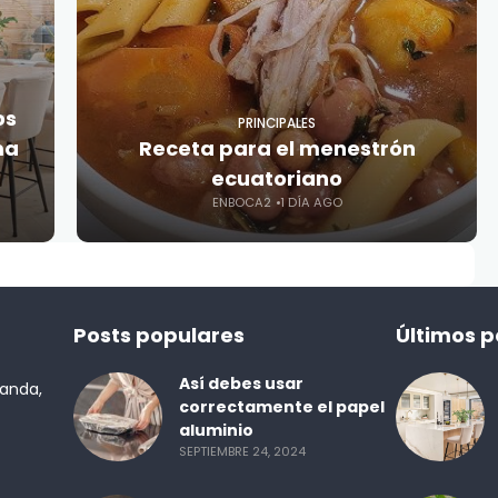
os
PRINCIPALES
ma
Receta para el menestrón
ecuatoriano
ENBOCA2
1 DÍA AGO
Posts populares
Últimos p
Así debes usar
randa,
correctamente el papel
aluminio
SEPTIEMBRE 24, 2024