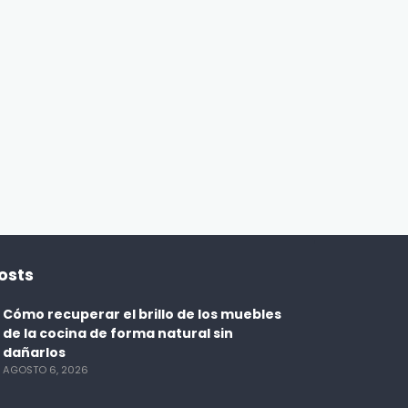
DESAYUNOS
Pancakes de limón y amapola:
desayuno esponjoso y lleno de
5 d
sabor
ENBOCA2
2 DÍAS AGO
osts
Cómo recuperar el brillo de los muebles
de la cocina de forma natural sin
dañarlos
AGOSTO 6, 2026