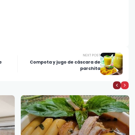
NEXT POST
e
Compota y jugo de cáscara de
parchita