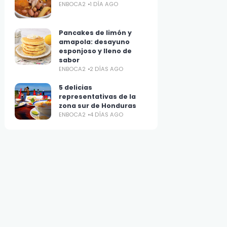
ENBOCA2
1 DÍA AGO
Pancakes de limón y
amapola: desayuno
esponjoso y lleno de
sabor
ENBOCA2
2 DÍAS AGO
5 delicias
representativas de la
zona sur de Honduras
ENBOCA2
4 DÍAS AGO