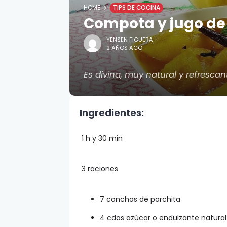
HOME
TIPS DE COCINA
Compota y jugo de
YENSEN FIGUERA
2 AÑOS AGO
Es divina, muy natural y refrescan
Ingredientes:
1 h y 30 min
3 raciones
7 conchas de parchita
4 cdas azúcar o endulzante natural