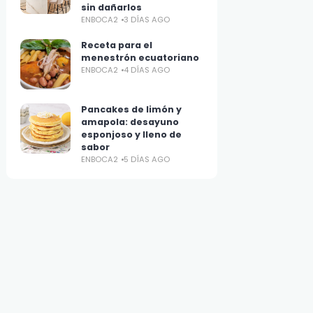
sin dañarlos
ENBOCA2
3 DÍAS AGO
Receta para el
menestrón ecuatoriano
ENBOCA2
4 DÍAS AGO
Pancakes de limón y
amapola: desayuno
esponjoso y lleno de
sabor
ENBOCA2
5 DÍAS AGO