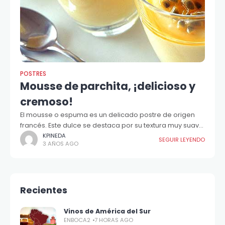
POSTRES
Mousse de parchita, ¡delicioso y
cremoso!
El mousse o espuma es un delicado postre de origen
francés. Este dulce se destaca por su textura muy suave
y esponjosa...
KPINEDA
SEGUIR LEYENDO
3 AÑOS AGO
Recientes
Vinos de América del Sur
ENBOCA2
7 HORAS AGO