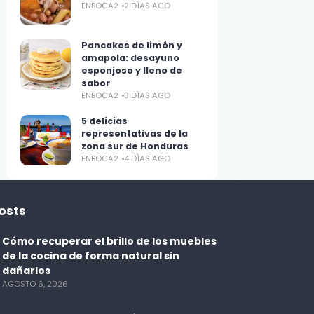
ENBOCA2
2 DÍAS AGO
Pancakes de limón y
amapola: desayuno
esponjoso y lleno de
sabor
ENBOCA2
3 DÍAS AGO
5 delicias
representativas de la
zona sur de Honduras
ENBOCA2
4 DÍAS AGO
osts
Cómo recuperar el brillo de los muebles
de la cocina de forma natural sin
dañarlos
AGOSTO 6, 2026