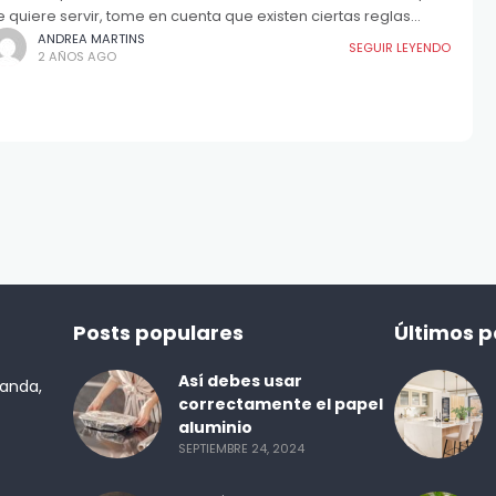
e quiere servir, tome en cuenta que existen ciertas reglas
enerales a la hora de elegir un
ANDREA MARTINS
SEGUIR LEYENDO
2 AÑOS AGO
Posts populares
Últimos p
Así debes usar
randa,
correctamente el papel
aluminio
SEPTIEMBRE 24, 2024