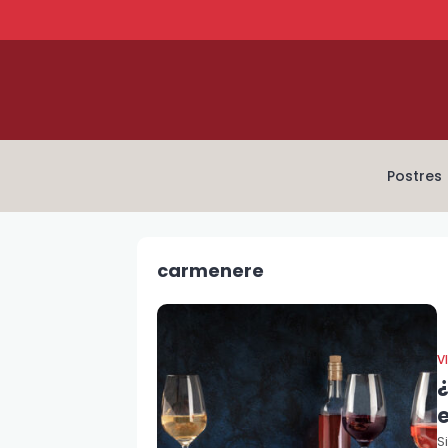
Postres
carmenere
V
e
S