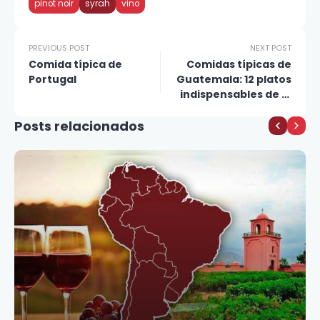
pinot noir
syrah
vino
PREVIOUS POST
NEXT POST
Comida típica de
Comidas típicas de
Portugal
Guatemala: 12 platos
indispensables de la
gastronomía chapina
Posts relacionados