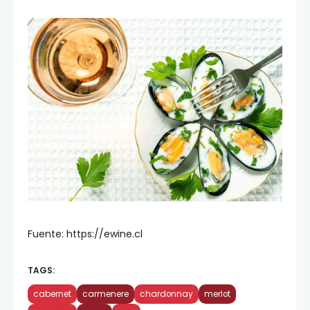
Fuente: https://ewine.cl
TAGS:
cabernet
carmenere
chardonnay
merlot