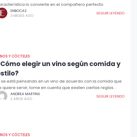
aracterística lo convierte en el compañero perfecto.
ENBOCA2
SEGUIR LEYENDO
3 MESES AGO
INOS Y CÓCTELES
¿Cómo elegir un vino según comida y
stilo?
i se está pensando en un vino de acuerdo con la comida que
e quiere servir, tome en cuenta que existen ciertas reglas
enerales a la hora de elegir un
ANDREA MARTINS
SEGUIR LEYENDO
2 AÑOS AGO
INOS Y CÓCTELES