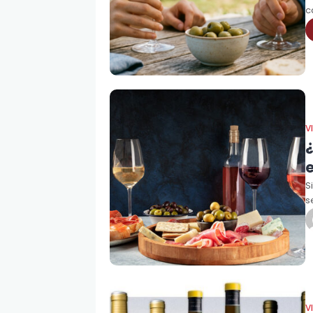
c
V
e
S
s
g
V