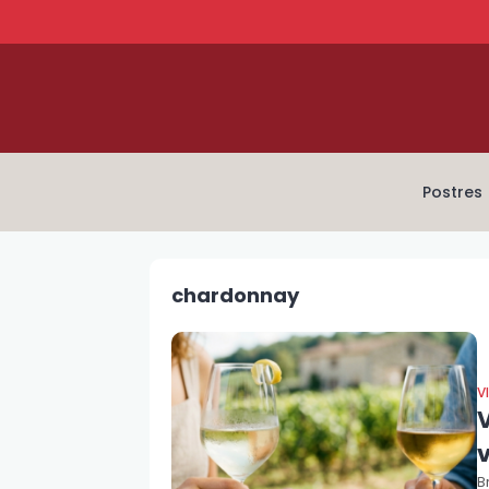
Postres
chardonnay
V
V
B