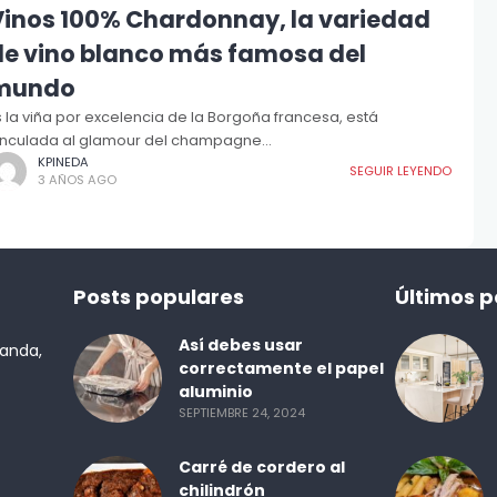
Vinos 100% Chardonnay, la variedad
de vino blanco más famosa del
mundo
s la viña por excelencia de la Borgoña francesa, está
inculada al glamour del champagne...
KPINEDA
SEGUIR LEYENDO
3 AÑOS AGO
Posts populares
Últimos p
Así debes usar
randa,
correctamente el papel
aluminio
SEPTIEMBRE 24, 2024
Carré de cordero al
chilindrón