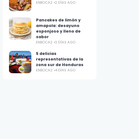
ENBOCA2
2 DÍAS AGO
Pancakes de limón y
amapola: desayuno
esponjoso y lleno de
sabor
ENBOCA2
3 DÍAS AGO
5 delicias
representativas de la
zona sur de Honduras
ENBOCA2
4 DÍAS AGO