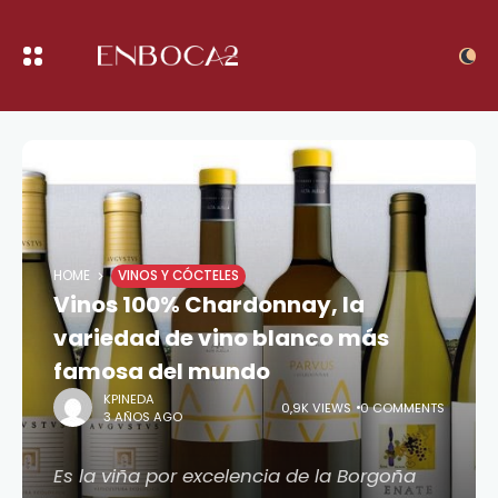
HOME
VINOS Y CÓCTELES
Vinos 100% Chardonnay, la
variedad de vino blanco más
famosa del mundo
KPINEDA
0,9K VIEWS
0 COMMENTS
3 AÑOS AGO
Es la viña por excelencia de la Borgoña