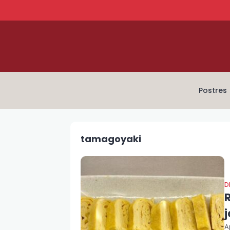
Postres
tamagoyaki
D
R
A