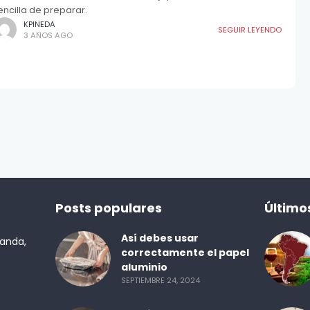
encilla de preparar.
KPINEDA
SEGUIR LEYENDO
3 AÑOS AGO
Posts populares
Último
Así debes usar
randa,
correctamente el papel
aluminio
SEPTIEMBRE 24, 2024