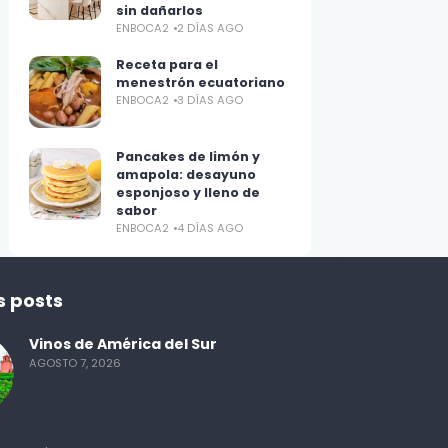
sin dañarlos
ENBOCA2
2 DÍAS AGO
Receta para el
menestrón ecuatoriano
ENBOCA2
3 DÍAS AGO
Pancakes de limón y
amapola: desayuno
esponjoso y lleno de
sabor
ENBOCA2
4 DÍAS AGO
s posts
Vinos de América del Sur
AGOSTO 7, 2026