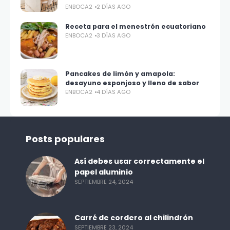
ENBOCA2
2 DÍAS AGO
Receta para el menestrón ecuatoriano
ENBOCA2
3 DÍAS AGO
Pancakes de limón y amapola:
desayuno esponjoso y lleno de sabor
ENBOCA2
4 DÍAS AGO
Posts populares
Así debes usar correctamente el
papel aluminio
SEPTIEMBRE 24, 2024
Carré de cordero al chilindrón
SEPTIEMBRE 23, 2024