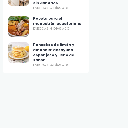
sin dañarlos
ENBOCA2
2 DÍAS AGO
Receta para el
menestrón ecuatoriano
ENBOCA2
3 DÍAS AGO
Pancakes de limón y
amapola: desayuno
esponjoso y lleno de
sabor
ENBOCA2
4 DÍAS AGO