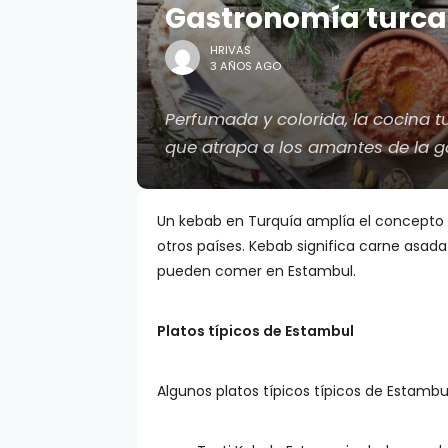
Gastronomía turca
HRIVAS
3 AÑOS AGO
Perfumada y colorida, la cocina t
que atrapa a los amantes de la 
Un kebab en Turquía amplía el concepto 
otros países. Kebab significa carne asada
pueden comer en Estambul.
Platos típicos de Estambul
Algunos platos típicos típicos de Estamb