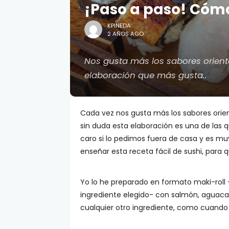
¡Paso a paso! Cómo
KPINEDA
2 AÑOS AGO
Nos gusta más los sabores orienta
elaboración que más gusta..
Cada vez nos gusta más los sabores orien
sin duda esta elaboración es una de las 
caro si lo pedimos fuera de casa y es m
enseñar esta receta fácil de sushi, para 
Yo lo he preparado en formato maki-roll -
ingrediente elegido- con salmón, aguacate
cualquier otro ingrediente, como cuando