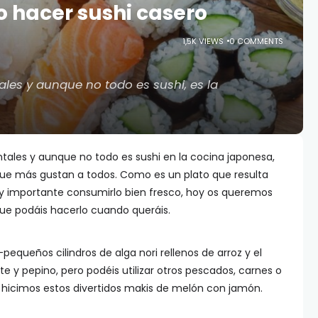
 hacer sushi casero
1,5K VIEWS
0 COMMENTS
les y aunque no todo es sushi, es la
tales y aunque no todo es sushi en la cocina japonesa,
que más gustan a todos. Como es un plato que resulta
uy importante consumirlo bien fresco, hoy os queremos
que podáis hacerlo cuando queráis.
pequeños cilindros de alga nori rellenos de arroz y el
 y pepino, pero podéis utilizar otros pescados, carnes o
 hicimos estos divertidos makis de melón con jamón.