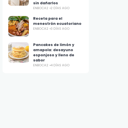
sin dañarlos
ENBOCA2
2 DÍAS AGO
Receta para el
menestrón ecuatoriano
ENBOCA2
3 DÍAS AGO
Pancakes de limón y
amapola: desayuno
esponjoso y lleno de
sabor
ENBOCA2
4 DÍAS AGO