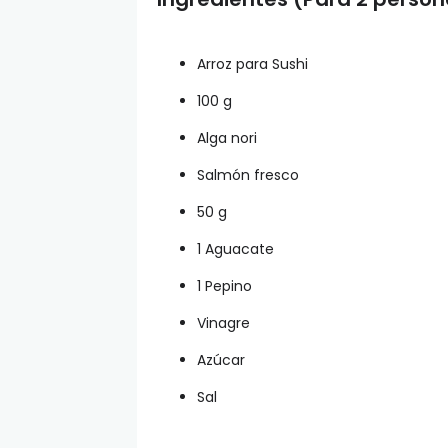
Arroz para Sushi
100 g
Alga nori
Salmón fresco
50 g
1 Aguacate
1 Pepino
Vinagre
Azúcar
Sal