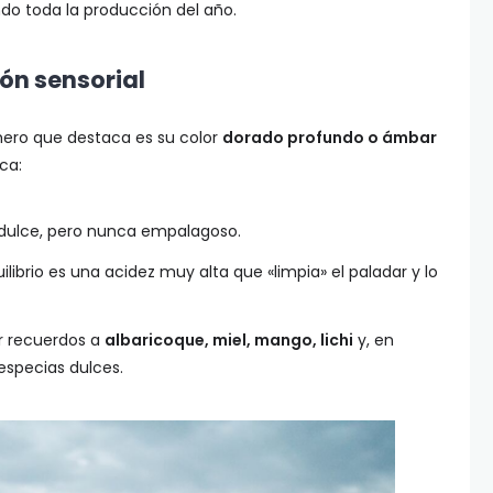
ndo toda la producción del año.
ión sensorial
rimero que destaca es su color
dorado profundo o ámbar
ca:
dulce, pero nunca empalagoso.
ilibrio es una acidez muy alta que «limpia» el paladar y lo
r recuerdos a
albaricoque, miel, mango, lichi
y, en
especias dulces.