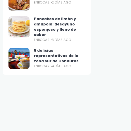
ENBOCA2
2 DÍAS AGO
Pancakes de limón y
amapola: desayuno
esponjoso y lleno de
sabor
ENBOCA2
3 DÍAS AGO
5 delicias
representativas de la
zona sur de Honduras
ENBOCA2
4 DÍAS AGO