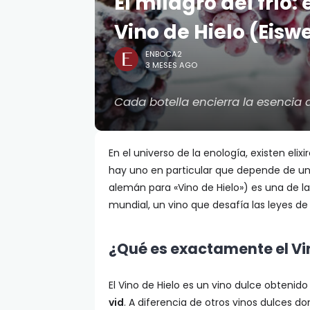
El milagro del frío
Vino de Hielo (Eisw
ENBOCA2
3 MESES AGO
Cada botella encierra la esencia d
En el universo de la enología, existen elix
hay uno en particular que depende de un
alemán para «Vino de Hielo») es una de la
mundial, un vino que desafía las leyes de 
¿Qué es exactamente el Vi
El Vino de Hielo es un vino dulce obteni
vid
. A diferencia de otros vinos dulces d