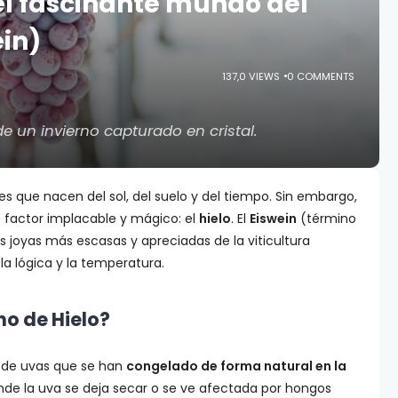
: el fascinante mundo del
ein)
137,0 VIEWS
0 COMMENTS
e un invierno capturado en cristal.
ires que nacen del sol, del suelo y del tiempo. Sin embargo,
 factor implacable y mágico: el
hielo
. El
Eiswein
(término
s joyas más escasas y apreciadas de la viticultura
la lógica y la temperatura.
no de Hielo?
do de uvas que se han
congelado de forma natural en la
onde la uva se deja secar o se ve afectada por hongos