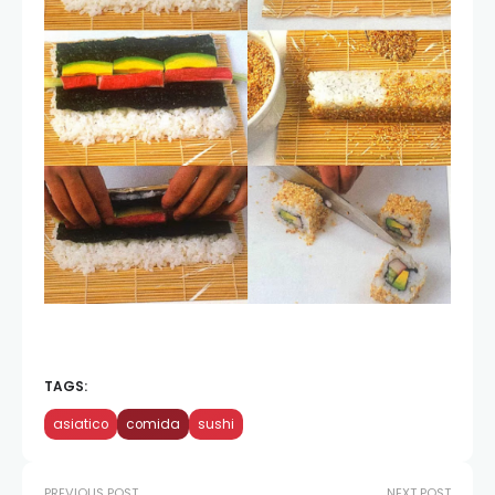
TAGS:
asiatico
comida
sushi
PREVIOUS POST
NEXT POST