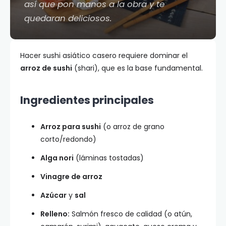
así que pon manos a la obra y te
quedaran deliciosos.
Hacer sushi asiático casero requiere dominar el
arroz de sushi
(shari), que es la base fundamental.
Ingredientes principales
Arroz para sushi
(o arroz de grano
corto/redondo)
Alga nori
(láminas tostadas)
Vinagre de arroz
Azúcar
y
sal
Relleno:
Salmón fresco de calidad (o atún,