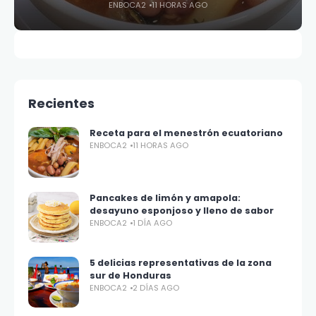
ENBOCA2
11 HORAS AGO
Recientes
Receta para el menestrón ecuatoriano
ENBOCA2
11 HORAS AGO
Pancakes de limón y amapola:
desayuno esponjoso y lleno de sabor
ENBOCA2
1 DÍA AGO
5 delicias representativas de la zona
sur de Honduras
ENBOCA2
2 DÍAS AGO