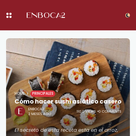
HOME
PRINCIPALES
Cómo hacer sushi asiático casero
ENBOCA2
110,0 VIEWS
0 COMMENTS
2 MESES AGO
El secreto de esta receta esta en el arroz,