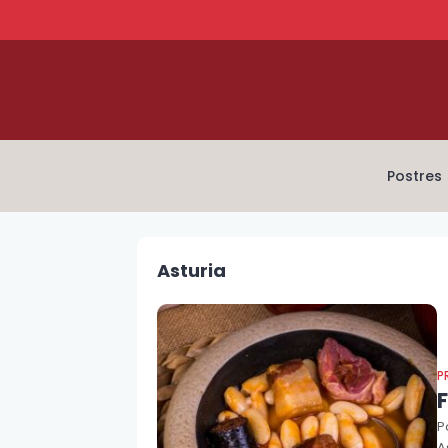
Postres
Asturia
P
P
A