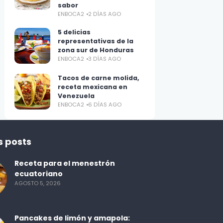
sabor
ENBOCA2
2 DÍAS AGO
5 delicias
representativas de la
zona sur de Honduras
ENBOCA2
3 DÍAS AGO
Tacos de carne molida,
receta mexicana en
Venezuela
ENBOCA2
6 DÍAS AGO
s posts
Receta para el menestrón
ecuatoriano
AGOSTO 5, 2026
Pancakes de limón y amapola: