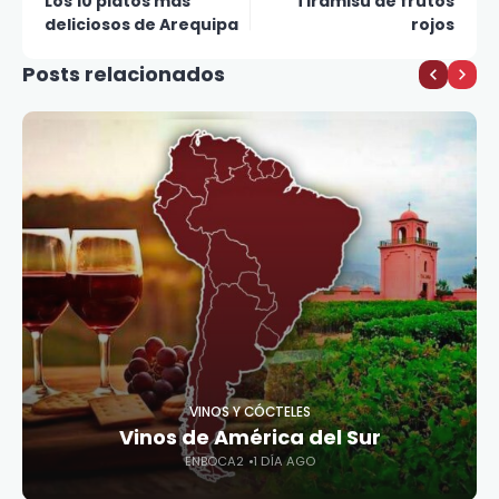
Los 10 platos más
Tiramisú de frutos
deliciosos de Arequipa
rojos
Posts relacionados
VINOS Y CÓCTELES
Vinos de América del Sur
ENBOCA2
1 DÍA AGO