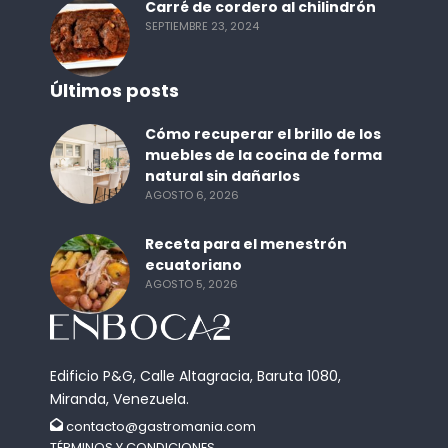
Carré de cordero al chilindrón
SEPTIEMBRE 23, 2024
Últimos posts
Cómo recuperar el brillo de los
muebles de la cocina de forma
natural sin dañarlos
AGOSTO 6, 2026
Receta para el menestrón
ecuatoriano
AGOSTO 5, 2026
Edificio P&G, Calle Altagracia, Baruta 1080,
Miranda, Venezuela.
contacto@gastromania.com
TÉRMINOS Y CONDICIONES