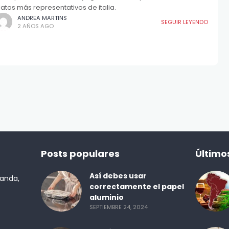
latos más representativos de italia.
ANDREA MARTINS
SEGUIR LEYENDO
2 AÑOS AGO
Posts populares
Último
Así debes usar
randa,
correctamente el papel
aluminio
SEPTIEMBRE 24, 2024