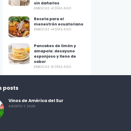
sin dañarlos
ENBOCA2
3 DÍAS AGO
Receta para el
menestrón ecuatoriano
ENBOCA2
4 DÍAS AGO
Pancakes de limón y
amapola: desayuno
esponjoso y lleno de
sabor
ENBOCA2
5 DÍAS AGO
s posts
Vinos de América del Sur
AGOSTO 7, 2026