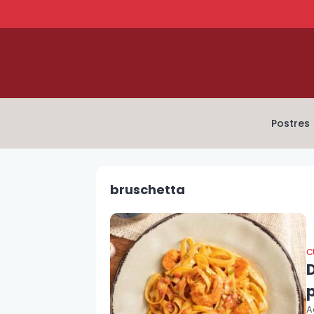
Postres
bruschetta
C
A