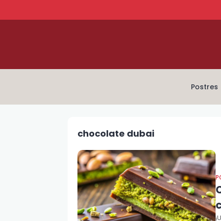
Postres
chocolate dubai
P
C
c
¡