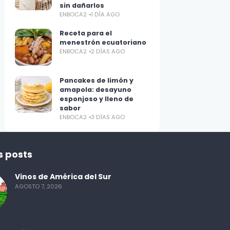
sin dañarlos
ENBOCA2
1 DÍA AGO
Receta para el
menestrón ecuatoriano
ENBOCA2
2 DÍAS AGO
Pancakes de limón y
amapola: desayuno
esponjoso y lleno de
sabor
ENBOCA2
3 DÍAS AGO
s posts
Vinos de América del Sur
AGOSTO 7, 2026