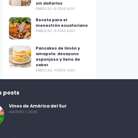
sin dañarlos
ENBOCA2
2 DÍAS AGO
Receta para el
menestrón ecuatoriano
ENBOCA2
3 DÍAS AGO
Pancakes de limón y
amapola: desayuno
esponjoso y lleno de
sabor
ENBOCA2
4 DÍAS AGO
s posts
Vinos de América del Sur
AGOSTO 7, 2026