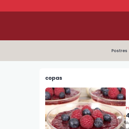
Postres
copas
P
A
c