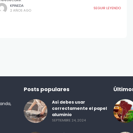
KPINEDA
SEGUIR LEYENDO
2 AÑOS AGO
Posts populares
Último
Así debes usar
randa,
correctamente el papel
aluminio
SEPTIEMBRE 24, 2024