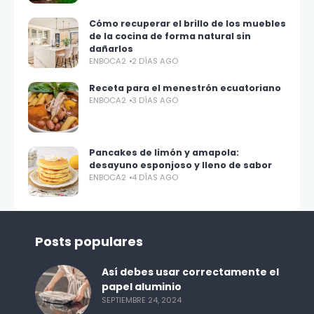
Cómo recuperar el brillo de los muebles
de la cocina de forma natural sin
dañarlos
ENBOCA2
2 DÍAS AGO
Receta para el menestrón ecuatoriano
ENBOCA2
3 DÍAS AGO
Pancakes de limón y amapola:
desayuno esponjoso y lleno de sabor
ENBOCA2
4 DÍAS AGO
Posts populares
Así debes usar correctamente el
papel aluminio
SEPTIEMBRE 24, 2024