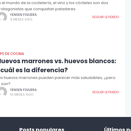
n el mundo de la coctelería, el vino y los cócteles son dos
rotagonistas que conquistan paladares.
YENSEN FIGUERA
SEGUIR LEYENDO
9 MESES AGO
IPS DE COCINA
Huevos marrones vs. huevos blancos:
cuál es la diferencia?
os huevos marrones pueden parecer más saludables, ¿pero
o son?
YENSEN FIGUERA
SEGUIR LEYENDO
10 MESES AGO
Posts populares
Últimos p