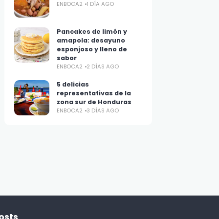
ENBOCA2
1 DÍA AGO
Pancakes de limón y
amapola: desayuno
esponjoso y lleno de
sabor
ENBOCA2
2 DÍAS AGO
5 delicias
representativas de la
zona sur de Honduras
ENBOCA2
3 DÍAS AGO
osts