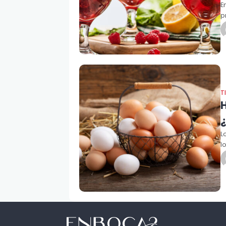
E
p
T
¿
L
l