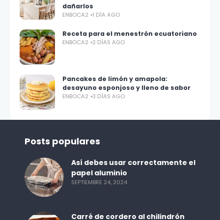
dañarlos
ENBOCA2
1 DÍA AGO
Receta para el menestrón ecuatoriano
ENBOCA2
2 DÍAS AGO
Pancakes de limón y amapola:
desayuno esponjoso y lleno de sabor
ENBOCA2
3 DÍAS AGO
Posts populares
Así debes usar correctamente el
papel aluminio
SEPTIEMBRE 24, 2024
Carré de cordero al chilindrón