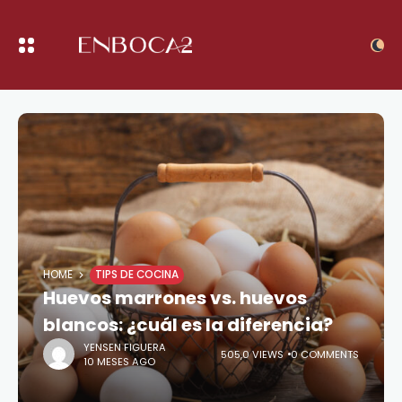
HOME
TIPS DE COCINA
Huevos marrones vs. huevos
blancos: ¿cuál es la diferencia?
YENSEN FIGUERA
505,0 VIEWS
0 COMMENTS
10 MESES AGO