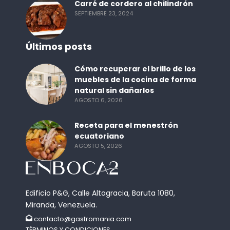
Carré de cordero al chilindrón
SEPTIEMBRE 23, 2024
Últimos posts
Cómo recuperar el brillo de los
muebles de la cocina de forma
natural sin dañarlos
AGOSTO 6, 2026
Receta para el menestrón
ecuatoriano
AGOSTO 5, 2026
Edificio P&G, Calle Altagracia, Baruta 1080,
Miranda, Venezuela.
contacto@gastromania.com
TÉRMINOS Y CONDICIONES