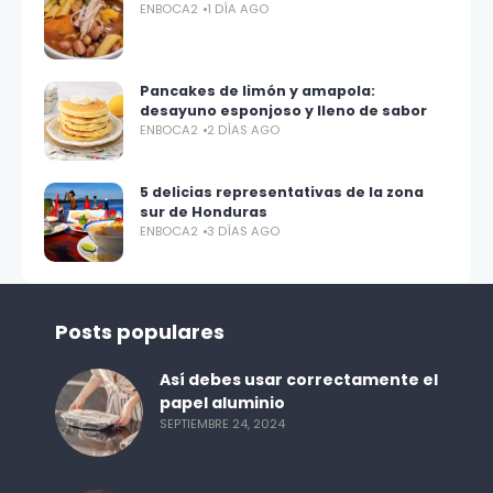
ENBOCA2
1 DÍA AGO
Pancakes de limón y amapola:
desayuno esponjoso y lleno de sabor
ENBOCA2
2 DÍAS AGO
5 delicias representativas de la zona
sur de Honduras
ENBOCA2
3 DÍAS AGO
Posts populares
Así debes usar correctamente el
papel aluminio
SEPTIEMBRE 24, 2024