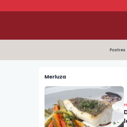
Postres
Merluza
P