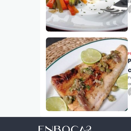
E
P
P
P
a