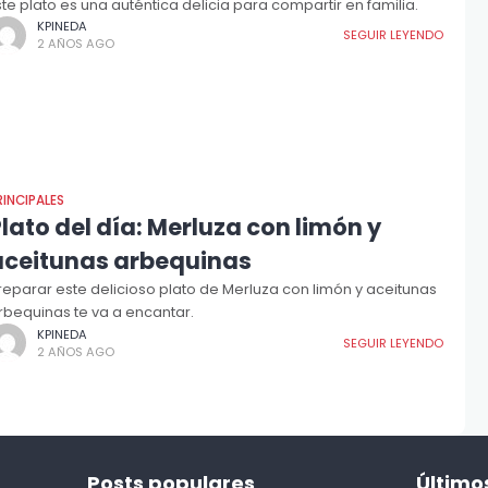
ste plato es una auténtica delicia para compartir en familia.
KPINEDA
SEGUIR LEYENDO
2 AÑOS AGO
RINCIPALES
lato del día: Merluza con limón y
aceitunas arbequinas
reparar este delicioso plato de Merluza con limón y aceitunas
rbequinas te va a encantar.
KPINEDA
SEGUIR LEYENDO
2 AÑOS AGO
Posts populares
Último