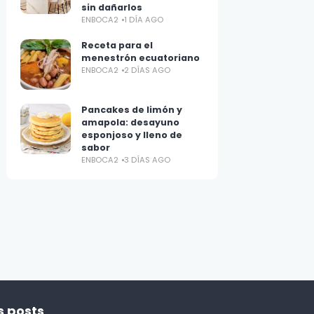
sin dañarlos
ENBOCA2
1 DÍA AGO
Receta para el
menestrón ecuatoriano
ENBOCA2
2 DÍAS AGO
Pancakes de limón y
amapola: desayuno
esponjoso y lleno de
sabor
ENBOCA2
3 DÍAS AGO
s posts