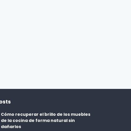
DESAYUNOS
Pancakes de limón y amapola:
desayuno esponjoso y lleno de
5 d
sabor
ENBOCA2
2 DÍAS AGO
osts
Cómo recuperar el brillo de los muebles
de la cocina de forma natural sin
dañarlos