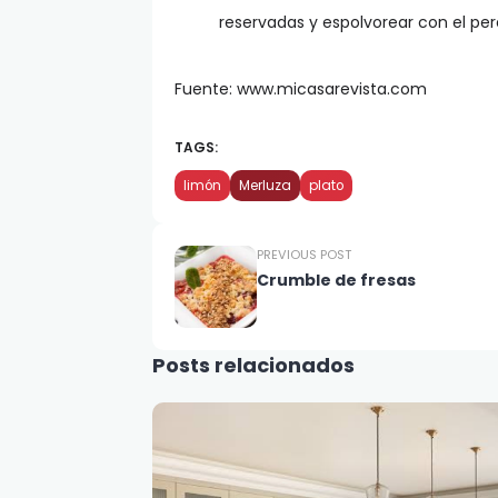
reservadas y espolvorear con el pere
Fuente: www.micasarevista.com
TAGS:
limón
Merluza
plato
PREVIOUS POST
Crumble de fresas
Posts relacionados