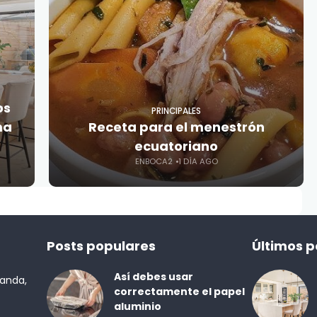
os
PRINCIPALES
ma
Receta para el menestrón
ecuatoriano
ENBOCA2
1 DÍA AGO
Posts populares
Últimos p
Así debes usar
randa,
correctamente el papel
aluminio