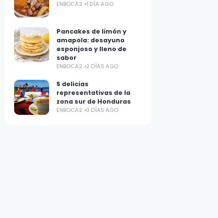
ENBOCA2
1 DÍA AGO
Pancakes de limón y
amapola: desayuno
esponjoso y lleno de
sabor
ENBOCA2
2 DÍAS AGO
5 delicias
representativas de la
zona sur de Honduras
ENBOCA2
3 DÍAS AGO