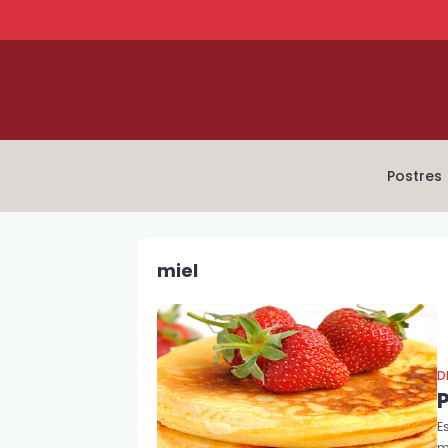
Postres
miel
D
E
m