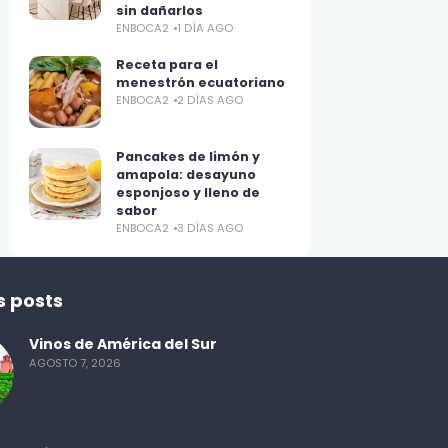
sin dañarlos
ENBOCA2
1 DÍA AGO
Receta para el
menestrón ecuatoriano
ENBOCA2
2 DÍAS AGO
Pancakes de limón y
amapola: desayuno
esponjoso y lleno de
sabor
ENBOCA2
3 DÍAS AGO
s posts
Vinos de América del Sur
AGOSTO 7, 2026