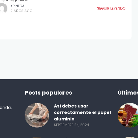
KPINEDA
SEGUIR LEYENDO
2 AÑOS AGO
Posts populares
Último
Así debes usar
randa,
correctamente el papel
aluminio
SEPTIEMBRE 24, 2024