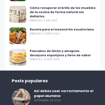
Cómo recuperar el brillo de los muebles
de la cocina de forma natural sin
dañarlos
ENBOCA2
1 DÍA AGO
Receta para el menestrón ecuatoriano
ENBOCA2
2 DÍAS AGO
Pancakes de limón y amapola:
desayuno esponjoso y lleno de sabor
ENBOCA2
3 DÍAS AGO
Posts populares
Así debes usar correctamente el
papel aluminio
SEPTIEMBRE 24, 2024