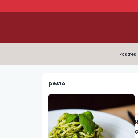
Postres
pesto
P
a