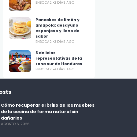
ENBOCA2
2 DÍAS AGO
Pancakes de limón y
amapola: desayuno
esponjoso y lleno de
sabor
ENBOCA2
3 DÍAS AGO
5 delicias
representativas de la
zona sur de Honduras
ENBOCA2
4 DÍAS AGO
osts
Cómo recuperar el brillo de los muebles
de la cocina de forma natural sin
dañarlos
AGOSTO 6, 2026