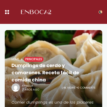
HOME
PRINCIPALES
Dumplings de cerdo y
camarones. Receta fácil de
comida china
KPINEDA
1,4K VIEWS
0 COMMENTS
2 AÑOS AGO
Comer dumplings es uno de los placeres