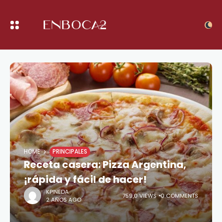
HOME
PRINCIPALES
Receta casera: Pizza Argentina,
¡rápida y fácil de hacer!
KPINEDA
759,0 VIEWS
0 COMMENTS
2 AÑOS AGO