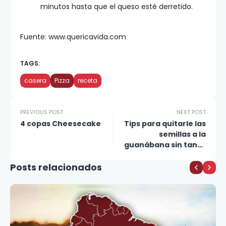
minutos hasta que el queso esté derretido.
Fuente: www.quericavida.com
TAGS:
casera
Pizza
receta
PREVIOUS POST
NEXT POST
4 copas Cheesecake
Tips para quitarle las
semillas a la
guanábana sin tanto
esfuerzo
Posts relacionados