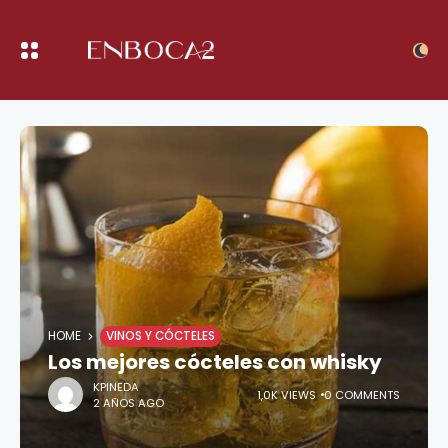
HOME
VINOS Y CÓCTELES
Los mejores cócteles con whisky
KPINEDA
1,0K VIEWS
0 COMMENTS
2 AÑOS AGO