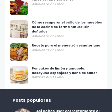
ENBOCA2
2 DÍAS AGO
Cómo recuperar el brillo de los muebles
de la cocina de forma natural sin
dañarlos
ENBOCA2
3 DÍAS AGO
Receta para el menestrón ecuatoriano
ENBOCA2
4 DÍAS AGO
Pancakes de limón y amapola:
desayuno esponjoso y lleno de sabor
ENBOCA2
5 DÍAS AGO
Posts populares
Así debes usar correctamente el