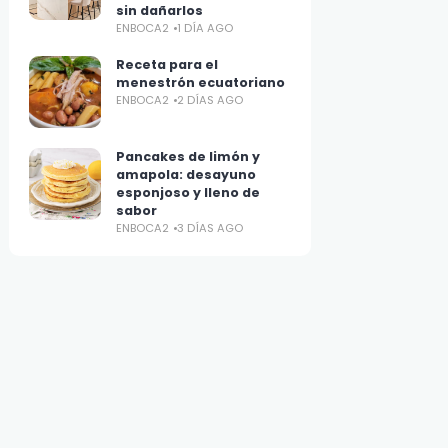
sin dañarlos
ENBOCA2
1 DÍA AGO
Receta para el
menestrón ecuatoriano
ENBOCA2
2 DÍAS AGO
Pancakes de limón y
amapola: desayuno
esponjoso y lleno de
sabor
ENBOCA2
3 DÍAS AGO