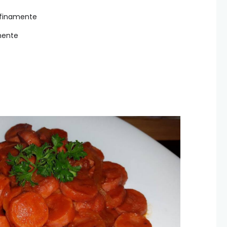
a finamente
amente