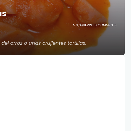
as
571,0 VIEWS
0 COMMENTS
l arroz o unas crujientes tortillas.