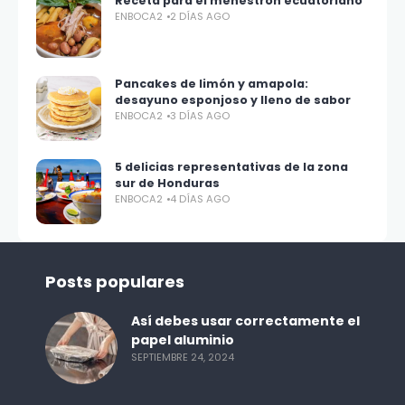
Receta para el menestrón ecuatoriano
ENBOCA2
2 DÍAS AGO
Pancakes de limón y amapola:
desayuno esponjoso y lleno de sabor
ENBOCA2
3 DÍAS AGO
5 delicias representativas de la zona
sur de Honduras
ENBOCA2
4 DÍAS AGO
Posts populares
Así debes usar correctamente el
papel aluminio
SEPTIEMBRE 24, 2024