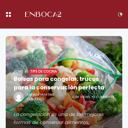
HOME
TIPS DE COCINA
Bolsas para congelar: trucos
para la conservación perfecta
ANDREA MARTINS
0,9K VIEWS
0 COMMENTS
1 AÑO AGO
La congelación es una de las mejores
formas de conservar alimentos,