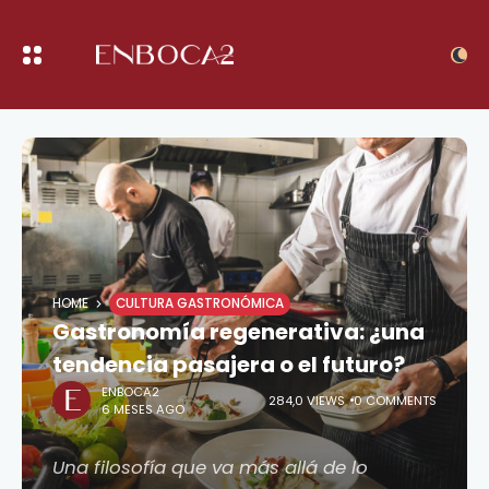
HOME
CULTURA GASTRONÓMICA
Gastronomía regenerativa: ¿una
tendencia pasajera o el futuro?
ENBOCA2
284,0 VIEWS
0 COMMENTS
6 MESES AGO
Una filosofía que va más allá de lo