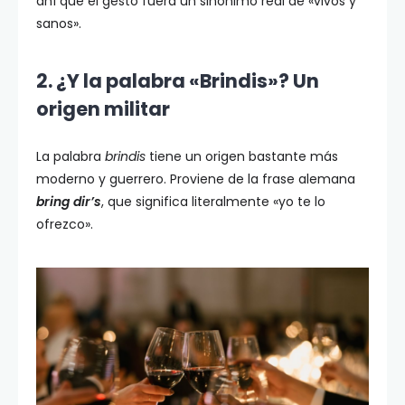
ahí que el gesto fuera un sinónimo real de «vivos y
sanos».
2. ¿Y la palabra «Brindis»? Un
origen militar
La palabra
brindis
tiene un origen bastante más
moderno y guerrero. Proviene de la frase alemana
bring dir’s
, que significa literalmente «yo te lo
ofrezco».