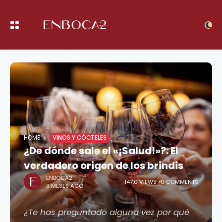
HOME
VINOS Y CÓCTELES
¿De dónde sale el «¡Salud!»?: El
verdadero origen de los brindis
ENBOCA2
147,0 VIEWS
0 COMMENTS
3 MESES AGO
¿Te has preguntado alguna vez por qué