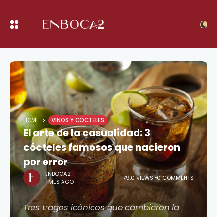
HOME
VINOS Y CÓCTELES
El arte de la casualidad: 3
cócteles famosos que nacieron
por error
ENBOCA2
79,0 VIEWS
0 COMMENTS
1 MES AGO
Tres tragos icónicos que cambiaron la