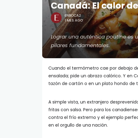
Canadá: El calor de
ENBOCA2
1 MES AGO
Lograr una auténtica poutine es u
pilares fundamentales.
Cuando el termómetro cae por debajo de 
ensalada; pide un abrazo calórico. Y en 
tazón de cartón o en un plato hondo de 
A simple vista, un extranjero despreveni
fritas con salsa. Pero para los canadiense
contra el frío extremo y el ejemplo per
en el orgullo de una nación.