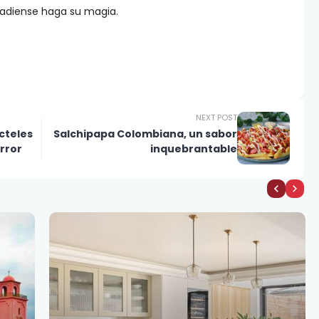
anadiense haga su magia.
NEXT POST
ócteles
Salchipapa Colombiana, un sabor
rror
inquebrantable