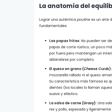
La anatomía del equilib
Lograr una auténtica
poutine
es un arte d
fundamentales:
Las papas fritas:
No pueden ser del
papas de corte rústico, un poco má
por fuera pero mantengan un interio
ablandarse por completo.
El queso en grano (
Cheese Curds
):
mozzarella rallado ni el queso amari
Su característica más famosa es qu
dientes (los locales lo llaman
squea
suave y elástico.
La salsa de carne (
Gravy
):
Una sals
res y pollo, espesada y ligerament