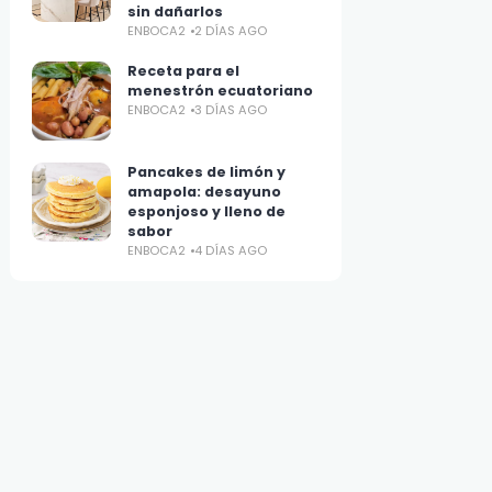
sin dañarlos
ENBOCA2
2 DÍAS AGO
Receta para el
menestrón ecuatoriano
ENBOCA2
3 DÍAS AGO
Pancakes de limón y
amapola: desayuno
esponjoso y lleno de
sabor
ENBOCA2
4 DÍAS AGO