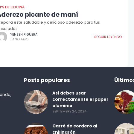
IPS DE COCINA
Aderezo picante de maní
repara este saludable y delicioso aderezo para tus
nsaladas.
YENSEN FIGUERA
SEGUIR LEYENDO
1 AÑO AGO
Posts populares
Último
Así debes usar
randa,
correctamente el papel
aluminio
SEPTIEMBRE 24, 2024
Carré de cordero al
chilindrón