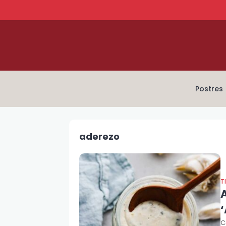
Postres
aderezo
T
C