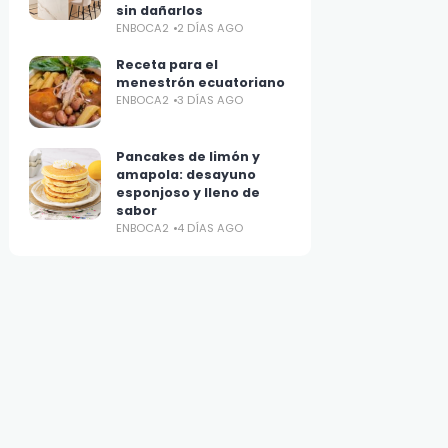
sin dañarlos
ENBOCA2
2 DÍAS AGO
Receta para el
menestrón ecuatoriano
ENBOCA2
3 DÍAS AGO
Pancakes de limón y
amapola: desayuno
esponjoso y lleno de
sabor
ENBOCA2
4 DÍAS AGO