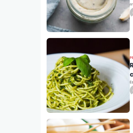
m
P
a
E