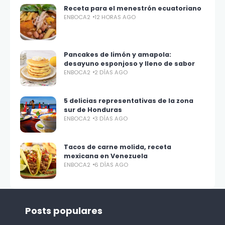
Receta para el menestrón ecuatoriano
ENBOCA2
12 HORAS AGO
Pancakes de limón y amapola:
desayuno esponjoso y lleno de sabor
ENBOCA2
2 DÍAS AGO
5 delicias representativas de la zona
sur de Honduras
ENBOCA2
3 DÍAS AGO
Tacos de carne molida, receta
mexicana en Venezuela
ENBOCA2
6 DÍAS AGO
Posts populares