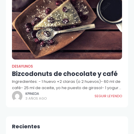
DESAYUNOS
Bizcodonuts de chocolate y café
Ingredientes: - 1 huevo +2 claras (o 2 huevos)- 60 ml de
café- 25 ml de aceite, yo he puesto de girasol- 1 yogur-
130 g de harina- 25 g
KPINEDA
SEGUIR LEYENDO
3 AÑOS AGO
Recientes