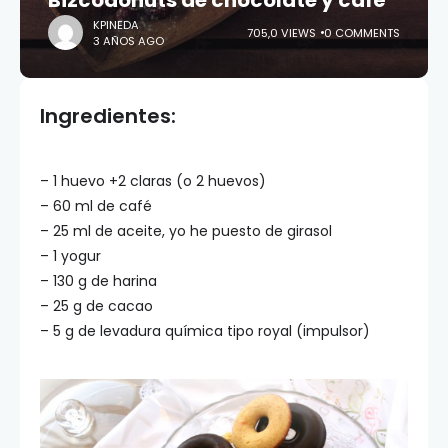
Bizcodonuts de chocolate y café
KPINEDA
705,0 VIEWS
0 COMMENTS
3 AÑOS AGO
Ingredientes:
– 1 huevo +2 claras (o 2 huevos)
– 60 ml de café
– 25 ml de aceite, yo he puesto de girasol
– 1 yogur
– 130 g de harina
– 25 g de cacao
– 5 g de levadura química tipo royal (impulsor)