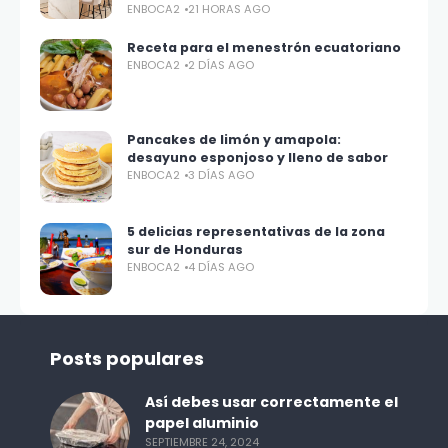
ENBOCA2
21 HORAS AGO
Receta para el menestrón ecuatoriano
ENBOCA2
2 DÍAS AGO
Pancakes de limón y amapola:
desayuno esponjoso y lleno de sabor
ENBOCA2
3 DÍAS AGO
5 delicias representativas de la zona
sur de Honduras
ENBOCA2
4 DÍAS AGO
Posts populares
Así debes usar correctamente el
papel aluminio
SEPTIEMBRE 24, 2024