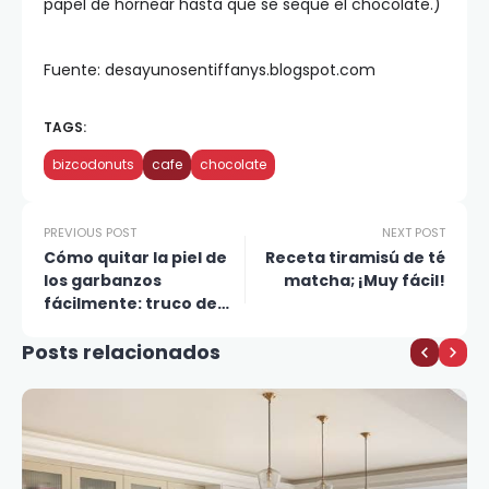
papel de hornear hasta que se seque el chocolate.)
Fuente: desayunosentiffanys.blogspot.com
TAGS:
bizcodonuts
cafe
chocolate
PREVIOUS POST
NEXT POST
Cómo quitar la piel de
Receta tiramisú de té
los garbanzos
matcha; ¡Muy fácil!
fácilmente: truco de
cocina
Posts relacionados