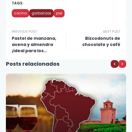
TAGS:
cocina
garbanzos
piel
PREVIOUS POST
NEXT POST
Pastel de manzana,
Bizcodonuts de
avena y almendra
chocolate y café
¡ideal para los
pequeños de la casa!
Posts relacionados